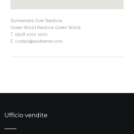
Somewhere Over Rainbow
Green World Rainbow Green World
T. 0908 1000 1000
E. contact@exotheme.com
Ufficio vendite