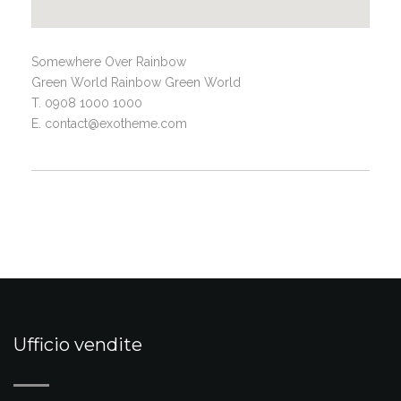
Somewhere Over Rainbow
Green World Rainbow Green World
T. 0908 1000 1000
E. contact@exotheme.com
Ufficio vendite