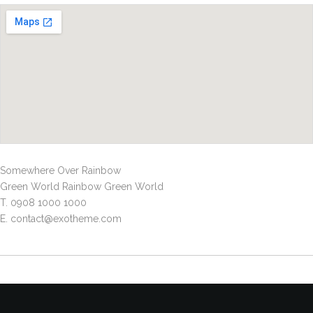
Somewhere Over Rainbow
Green World Rainbow Green World
T. 0908 1000 1000
E. contact@exotheme.com