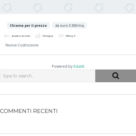
Chiama per il prezzo
da euro 3.300/mq
2
camere da letto
1.5
bagno
110
sq ft
Nuova Costruzione
Powered by
Estatik
COMMENTI RECENTI